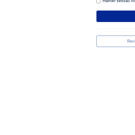
Manter sessão in
Rec